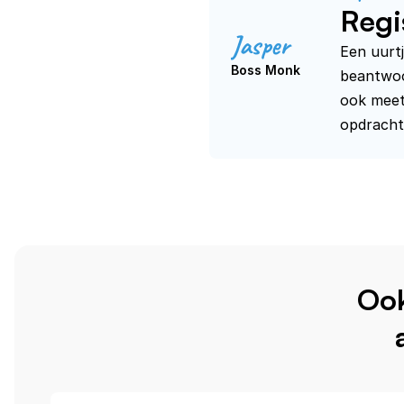
Regi
Jasper
Een uurtj
Boss Monk
beantwoor
ook meete
opdrachtg
Oo