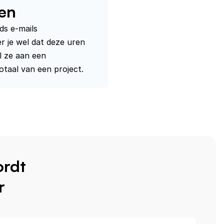
ren
ds e-mails 
r je wel dat deze uren 
l ze aan een 
otaal van een project.
rdt
r