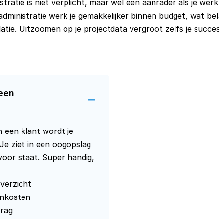
tratie is niet verplicht, maar wel een aanrader als je werkt
dministratie werk je gemakkelijker binnen budget, wat belan
atie. Uitzoomen op je projectdata vergroot zelfs je succe
een 
n een klant wordt je
 Je ziet in een oogopslag
voor staat. Super handig,
overzicht
onkosten
drag