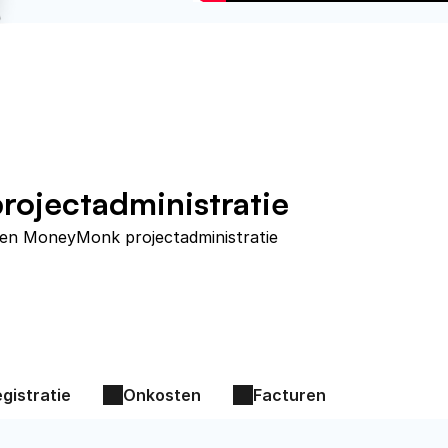
rojectadministratie
een MoneyMonk projectadministratie
egistratie
Onkosten
Facturen