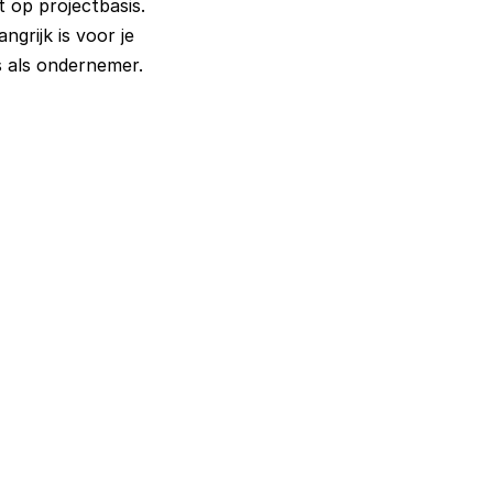
 op projectbasis. 

grijk is voor je 
s als ondernemer. 