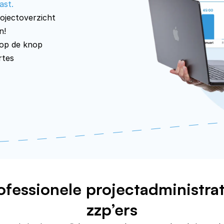
ast.
rojectoverzicht
n!
 op de knop
rtes
ofessionele projectadministrat
zzp’ers