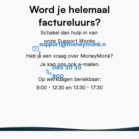
Word je helemaal
factureluurs?
Schakel dan hulp in van 
onze Support Monks
support@moneymonk.n
l
Heb je een vraag over MoneyMonk?
Je kan ons ook e-mailen.
085 30 30 
800
Op werkdagen bereikbaar:
9:00 - 12:30 en 13:30 - 17:30