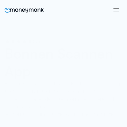
5/5
Bonnen Scannen 
App
Bonnen scannen werkt razendsnel met de app. Pak je 
telefoon erbij, fotografeer de bon en laat 
MoneyMonk alle relevante informatie kopiëren. Sla 
de bon vervolgens op, zodat hij netjes wordt 
verwerkt in je administratie. Opgeruimd staat netjes.