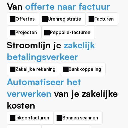
Van 
offerte naar factuur
Offertes
Urenregistratie
Facturen
Projecten
Peppol e-facturen
Stroomlijn je 
zakelijk 
betalingsverkeer
Zakelijke rekening
Bankkoppeling
A
utomatiseer het 
verwerken
 van je zakelijke 
kosten
Inkoopfacturen
Bonnen scannen