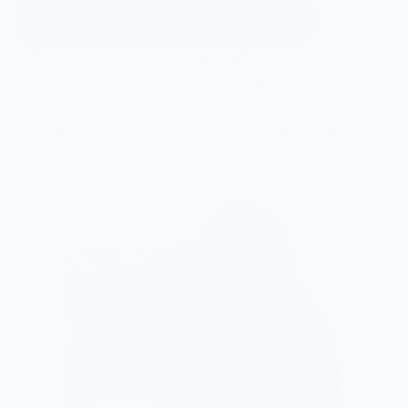
Probeer MoneyMonk 30 dagen gratis
Geen betaalgegevens nodig, je zit nergens aan 
Fotografeer en upload de bon
vast.
De software kopieert alle benodigde gegevens
De boekhoudrobot herkent de transactie
Je financiële rapportages worden direct bijgewerkt