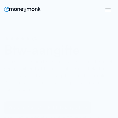
5/5
Btw-aangifte
Je moet btw-aangifte doen als zzp’er. Maak het jezelf 
gemakkelijk en laat MoneyMonk je omzetbelasting 
berekenen én klaarzetten op het aangifteformulier. 
Probeer het zelf met een gratis proefabonnement 
van 30 dagen.
Probeer MoneyMonk 30 dagen gratis
Geen betaalgegevens nodig, je zit nergens aan 