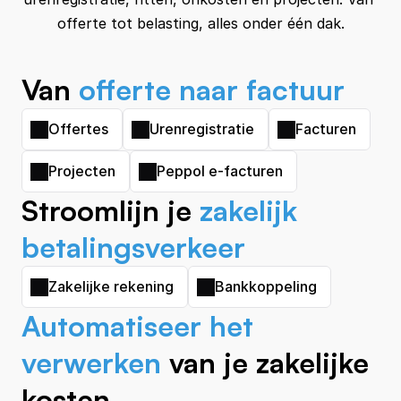
Van 
offerte naar factuur
Offertes
Urenregistratie
Facturen
Projecten
Peppol e-facturen
Stroomlijn je 
zakelijk 
betalingsverkeer
Zakelijke rekening
Bankkoppeling
A
utomatiseer het 
verwerken
 van je zakelijke 
kosten