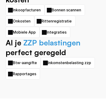
Inkoopfacturen
Bonnen scannen
Onkosten
Rittenregistratie
Mobiele App
Integraties
Al je 
ZZP belastingen
perfect geregeld
Btw-aangifte
Inkomstenbelasting zzp
Rapportages