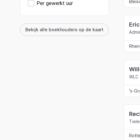
Bleis
Per gewerkt uur
Eri
Bekijk alle boekhouders op de kaart
Admin
Rhen
Wil
WLC 
's-G
Rec
Tiel
Rott