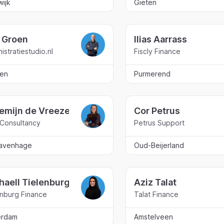
wijk
Gieten
c Groen
Ilias Aarrass
istratiestudio.nl
Fiscly Finance
en
Purmerend
lemijn de Vreeze
Cor Petrus
Consultancy
Petrus Support
ravenhage
Oud-Beijerland
haell Tielenburg
Aziz Talat
enburg Finance
Talat Finance
erdam
Amstelveen