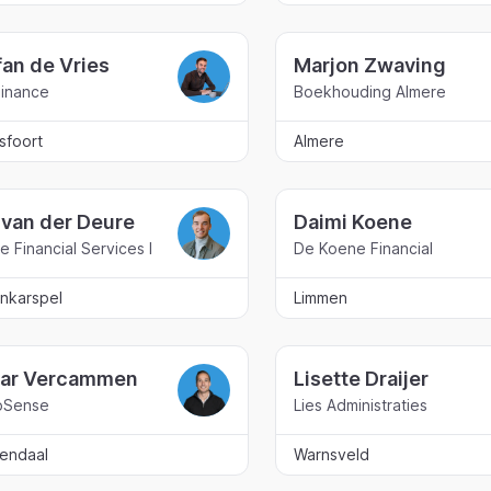
fan de Vries
Marjon Zwaving
inance
Boekhouding Almere
sfoort
Almere
 van der Deure
Daimi Koene
 Financial Services B.V.
De Koene Financial
nkarspel
Limmen
ar Vercammen
Lisette Draijer
oSense
Lies Administraties
endaal
Warnsveld