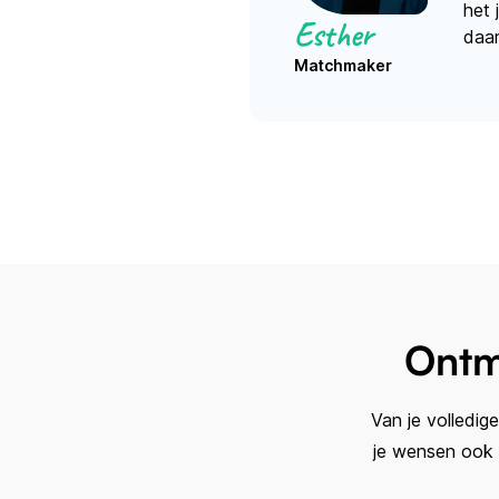
het 
Je ziet een blauw vinkje als alles is verwerkt doo
Esther
daar
Matchmaker
Koppel mij...
Ontm
Van je volledig
je wensen ook 