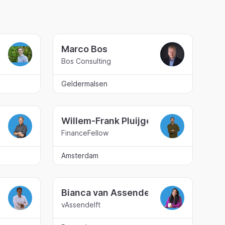
Marco Bos
g
Bos Consulting
Geldermalsen
Willem-Frank Pluijgers
FinanceFellow
Amsterdam
Bianca van Assendelft
vAssendelft