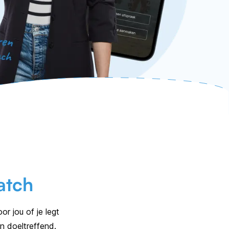
atch
r jou of je legt
n doeltreffend.