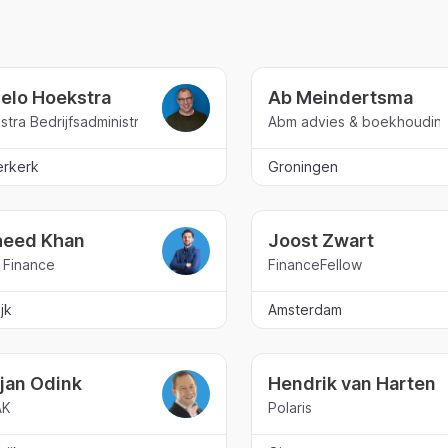
elo Hoekstra
Ab Meindertsma
tra Bedrijfsadministratie B.V.
Abm advies & boekhoudin
erkerk
Groningen
eed Khan
Joost Zwart
 Finance
FinanceFellow
ijk
Amsterdam
kjan Odink
Hendrik van Harten
AK
Polaris