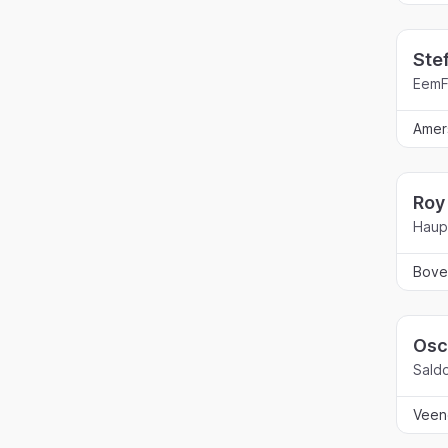
Ste
EemF
Amer
Roy
Haupe
Bove
Osc
Sald
Veen