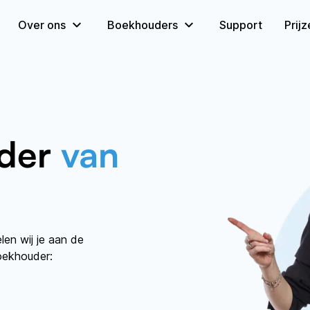
Over ons
Boekhouders
Support
Prij
der
van
en wij je aan de
oekhouder: