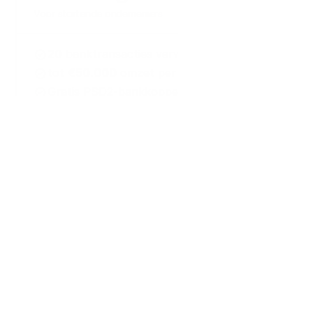
Voor startende ondernemers
20
banktransacties verwerken p/m
tot
€50.000
omzet per jaar
Gratis PSD2-bankkoppeling voor al je
bankrekeningen
Onbeperkt
support via ons helpcentrum
en tickets
Pro & Ultra krijgen voorrang op support
Maandelijks opzegbaar
Probeer 30 dagen gratis
Basis
€9,00
p/m