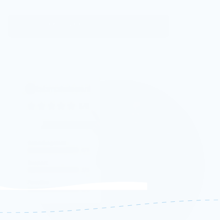
Probeer MoneyMonk 30 dagen gratis
Geen betaalgegevens nodig, je zit nergens aan 
vast.