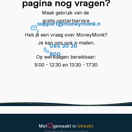
pagina nog vragen?
Maak gebruik van de 
gratis opstartservice
support@moneymonk.n
l
Heb je een vraag over MoneyMonk?
Je kan ons ook e-mailen.
085 30 30 
800
Op werkdagen bereikbaar:
9:00 - 12:30 en 13:30 - 17:30
Met
gemaakt in 
Utrecht
Veiligheid
Voorwaarden