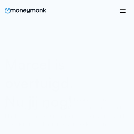
Marcel is
overtuigd.
Nu jij nog!
Wil je weten waarom Marcel Nanning (eigenaar van
b2bmarketeers) als een blok viel voor MoneyMonk?
Maak dan een account aan en probeer MoneyMonk
30 dagen gratis. Daar ga je van boekhouden.